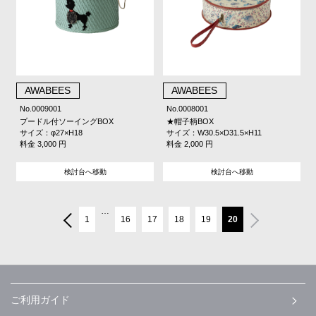
AWABEES
AWABEES
No.0009001
No.0008001
プードル付ソーイングBOX
★帽子柄BOX
サイズ：φ27×H18
サイズ：W30.5×D31.5×H11
料金 3,000 円
料金 2,000 円
検討台へ移動
検討台へ移動
…
1
16
17
18
19
20
ご利用ガイド