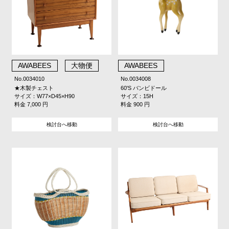
AWABEES
大物便
AWABEES
No.0034010
No.0034008
★木製チェスト
60'S バンビドール
サイズ：W77×D45×H90
サイズ：15H
料金 7,000 円
料金 900 円
検討台へ移動
検討台へ移動