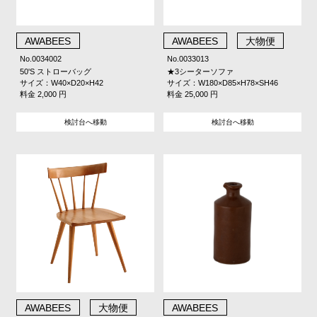
AWABEES
AWABEES
大物便
No.0034002
No.0033013
50'S ストローバッグ
★3シーターソファ
サイズ：W40×D20×H42
サイズ：W180×D85×H78×SH46
料金 2,000 円
料金 25,000 円
検討台へ移動
検討台へ移動
AWABEES
大物便
AWABEES