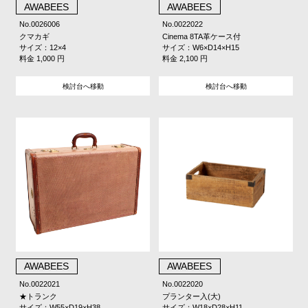
AWABEES
AWABEES
No.0026006
No.0022022
クマカギ
Cinema 8TA革ケース付
サイズ：12×4
サイズ：W6×D14×H15
料金 1,000 円
料金 2,100 円
検討台へ移動
検討台へ移動
AWABEES
AWABEES
No.0022021
No.0022020
★トランク
プランター入(大)
サイズ：W55×D19×H38
サイズ：W18×D28×H11