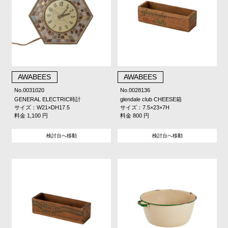
AWABEES
AWABEES
No.0031020
No.0028136
GENERAL ELECTRIC時計
glendale club CHEESE箱
サイズ：W21×DH17.5
サイズ：7.5×23×7H
料金 1,100 円
料金 800 円
検討台へ移動
検討台へ移動