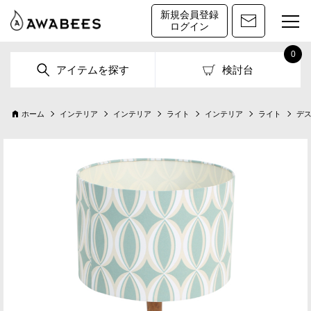
新規会員登録
ログイン
0
アイテムを探す
検討台
ホーム
インテリア
インテリア
ライト
インテリア
ライト
デ