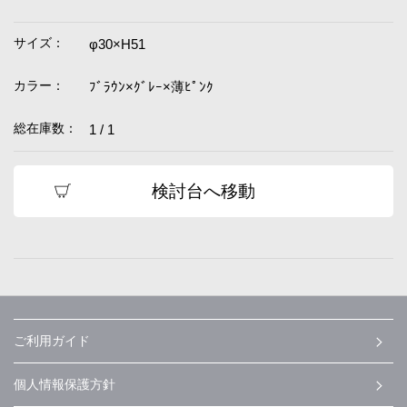
サイズ：
φ30×H51
カラー：
ﾌﾞﾗｳﾝ×ｸﾞﾚｰ×薄ﾋﾟﾝｸ
総在庫数：
1 / 1
検討台へ移動
ご利用ガイド
個人情報保護方針