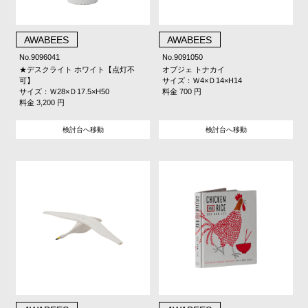
AWABEES
AWABEES
No.9096041
No.9091050
★デスクライト ホワイト【点灯不
オブジェ トナカイ
可】
サイズ：Ｗ4×Ｄ14×H14
サイズ：Ｗ28×Ｄ17.5×H50
料金 700 円
料金 3,200 円
検討台へ移動
検討台へ移動