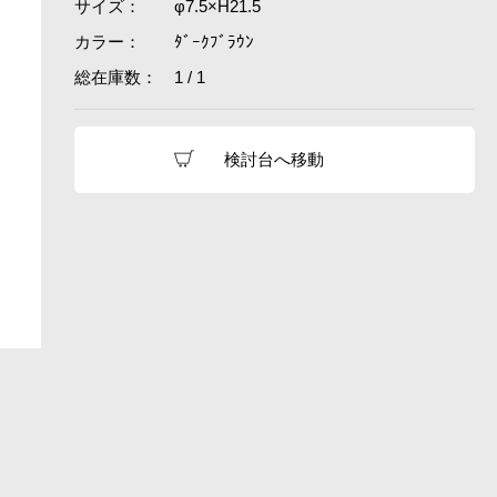
サイズ：
φ7.5×H21.5
カラー：
ﾀﾞｰｸﾌﾞﾗｳﾝ
総在庫数：
1 / 1
検討台へ移動