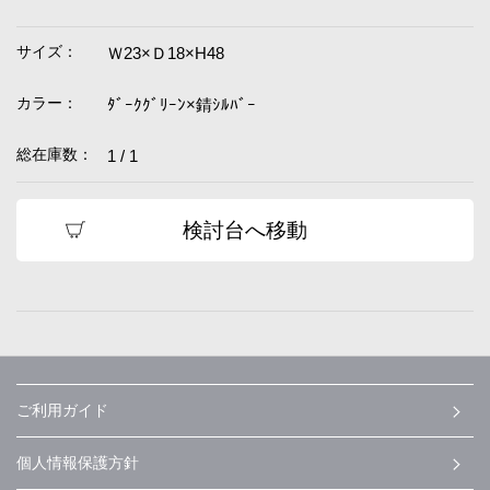
サイズ：
Ｗ23×Ｄ18×H48
カラー：
ﾀﾞｰｸｸﾞﾘｰﾝ×錆ｼﾙﾊﾞｰ
総在庫数：
1 / 1
検討台へ移動
ご利用ガイド
個人情報保護方針