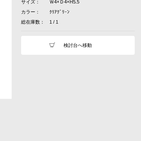
サイズ：
Ｗ4×Ｄ4×H5.5
カラー：
ｸﾘｱｸﾞﾘｰﾝ
総在庫数：
1 / 1
検討台へ移動