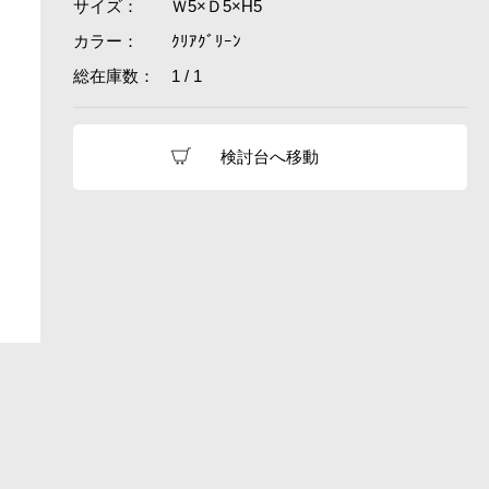
サイズ：
Ｗ5×Ｄ5×H5
カラー：
ｸﾘｱｸﾞﾘｰﾝ
総在庫数：
1 / 1
検討台へ移動