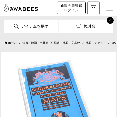
新規会員登録
ログイン
0
アイテムを探す
検討台
ホーム
洋書・地図・文具他
洋書・地図・文具他
地図・チケット
MA