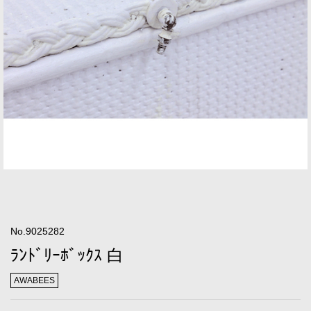
No.9025282
ﾗﾝﾄﾞﾘｰﾎﾞｯｸｽ 白
AWABEES