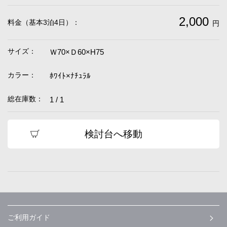
2,000
料金（基本3泊4日）：
円
サイズ：
Ｗ70×Ｄ60×H75
カラー：
ﾎﾜｲﾄ×ﾅﾁｭﾗﾙ
総在庫数：
1 / 1
検討台へ移動
ご利用ガイド