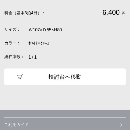
6,400
料金（基本3泊4日）：
円
サイズ：
Ｗ107×Ｄ55×H80
カラー：
ﾎﾜｲﾄ×ｸﾘｰﾑ
総在庫数：
1 / 1
検討台へ移動
ご利用ガイド