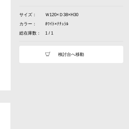
サイズ：
Ｗ120×Ｄ38×H30
カラー：
ﾎﾜｲﾄ×ﾅﾁｭﾗﾙ
総在庫数：
1 / 1
検討台へ移動