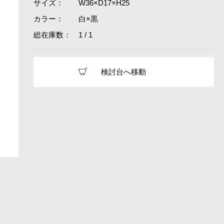
サイズ：
W36×D17×H25
カラー：
白×黒
総在庫数：
1 / 1
検討台へ移動