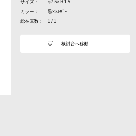
サイズ：
φ7.5×Ｈ1.5
カラー：
黒×ｼﾙﾊﾞｰ
総在庫数：
1 / 1
検討台へ移動