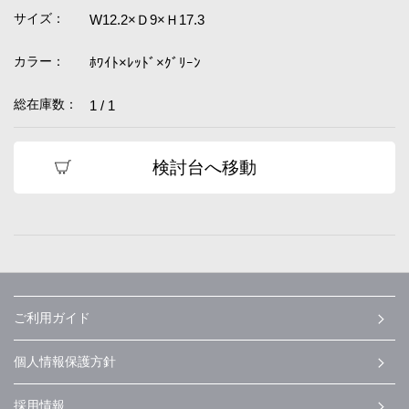
サイズ：
W12.2×Ｄ9×Ｈ17.3
カラー：
ﾎﾜｲﾄ×ﾚｯﾄﾞ×ｸﾞﾘｰﾝ
総在庫数：
1 / 1
検討台へ移動
ご利用ガイド
個人情報保護方針
採用情報