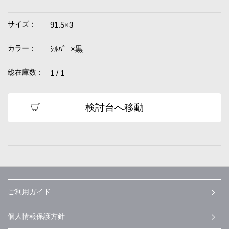
サイズ：
91.5×3
カラー：
ｼﾙﾊﾞｰ×黒
総在庫数：
1 / 1
検討台へ移動
ご利用ガイド
個人情報保護方針