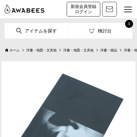
新規会員登録
ログイン
0
アイテムを探す
検討台
ホーム
洋書・地図・文具他
洋書・地図・文具他
洋書・雑誌
洋書・