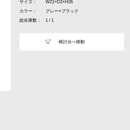
サイズ：
W21×D2×H26
カラー：
グレー×ブラック
総在庫数：
1 / 1
検討台へ移動