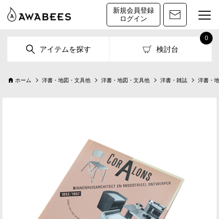
新規会員登録
ログイン
0
アイテムを探す
検討台
ホーム
洋書・地図・文具他
洋書・地図・文具他
洋書・雑誌
洋書・