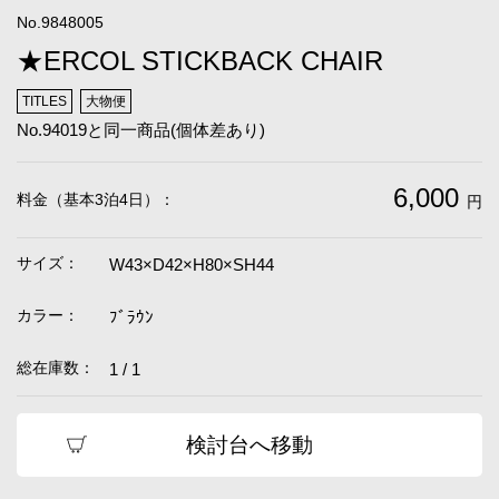
No.9848005
★ERCOL STICKBACK CHAIR
TITLES
大物便
No.94019と同一商品(個体差あり)
6,000
料金（基本3泊4日）：
円
サイズ：
W43×D42×H80×SH44
カラー：
ﾌﾞﾗｳﾝ
総在庫数：
1 / 1
検討台へ移動