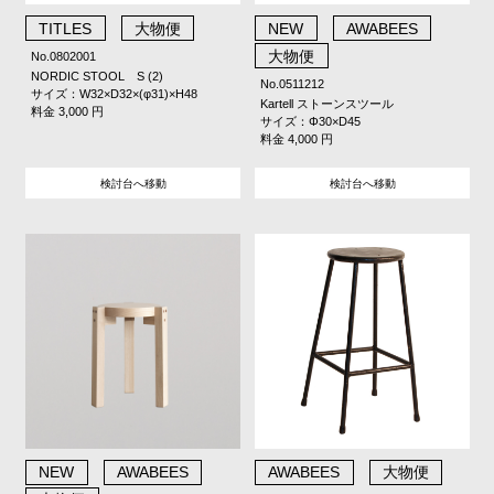
TITLES
大物便
NEW
AWABEES
大物便
No.0802001
NORDIC STOOL S (2)
No.0511212
サイズ：W32×D32×(φ31)×H48
Kartell ストーンスツール
料金 3,000 円
サイズ：Φ30×D45
料金 4,000 円
検討台へ移動
検討台へ移動
NEW
AWABEES
AWABEES
大物便