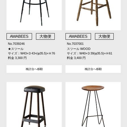
AWABEES
大物便
AWABEES
大物便
No.7039246
No.7037001
★スツール
スツール WOOD
サイズ：W43×Ｄ43×(φ35.5)×Ｈ76
サイズ：W40×Ｄ39(φ35.5)×Ｈ61
料金 3,300 円
料金 3,400 円
検討台へ移動
検討台へ移動