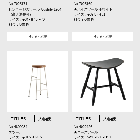
No.7025171
No.7025169
ビンテージスツール Ajustrite 1964
★ハイスツール ホワイト
（高さ調整可）
サイズ：φ32.5×Ｈ61
サイズ：φ34×Ｈ43〜70
料金 2,600 円
料金 3,500 円
検討台へ移動
検討台へ移動
TITLES
大物便
TITLES
大物便
No.4809034
No.4022426
スツール
★ロースツール
サイズ：φ31.2×H75.2
サイズ：W48×D35×H43