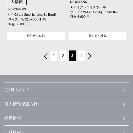
大物便
No.0313207
★アイアンハイスツール
No.0344003
サイズ：W33×D33×(φ27.5)×H62
[＋] Girafa Stool by Lina Bo Bardi
料金 3,600 円
サイズ：W32.5×D33×H45
料金 30,000 円
検討台へ移動
検討台へ移動
1
2
3
4
ご利用ガイド
個人情報保護方針
採用情報
会社情報