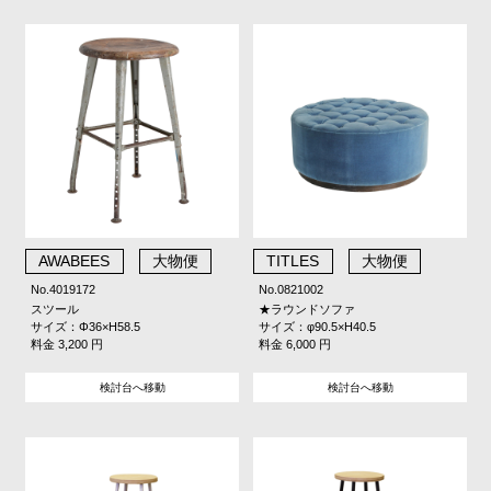
AWABEES
大物便
TITLES
大物便
No.4019172
No.0821002
スツール
★ラウンドソファ
サイズ：Φ36×H58.5
サイズ：φ90.5×H40.5
料金 3,200 円
料金 6,000 円
検討台へ移動
検討台へ移動