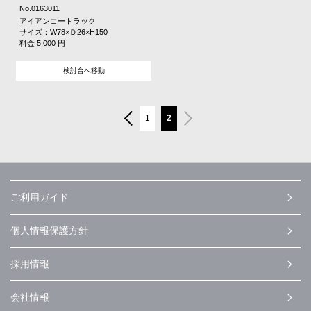
No.0163011
アイアンコートラック
サイズ：W78×Ｄ26×H150
料金 5,000 円
検討台へ移動
1
2
ご利用ガイド
個人情報保護方針
採用情報
会社情報