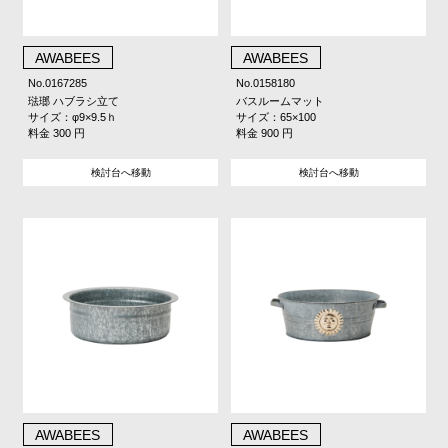
AWABEES
AWABEES
No.0167285
No.0158180
琺瑯 ハブラシ立て
バスルームマット
サイズ：φ9×9.5ｈ
サイズ：65×100
料金 300 円
料金 900 円
検討台へ移動
検討台へ移動
AWABEES
AWABEES