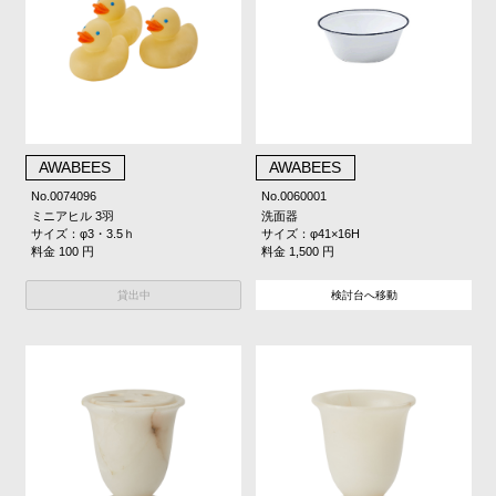
AWABEES
AWABEES
No.0074096
No.0060001
ミニアヒル 3羽
洗面器
サイズ：φ3・3.5ｈ
サイズ：φ41×16H
料金 100 円
料金 1,500 円
貸出中
検討台へ移動