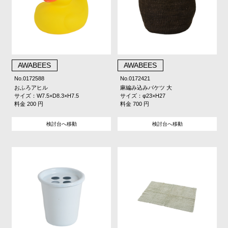
AWABEES
AWABEES
No.0172588
No.0172421
おふろアヒル
麻編み込みバケツ 大
サイズ：W7.5×D8.3×H7.5
サイズ：φ23×H27
料金 200 円
料金 700 円
検討台へ移動
検討台へ移動