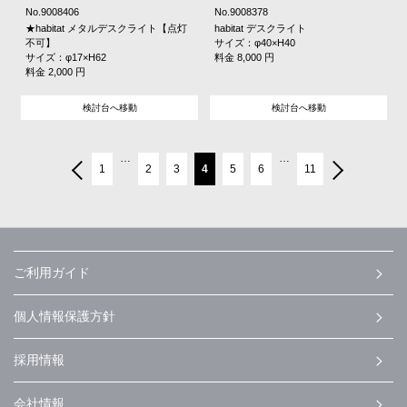
No.9008406
No.9008378
★habitat メタルデスクライト【点灯
habitat デスクライト
不可】
サイズ：φ40×H40
サイズ：φ17×H62
料金 8,000 円
料金 2,000 円
検討台へ移動
検討台へ移動
…
…
1
2
3
4
5
6
11
ご利用ガイド
個人情報保護方針
採用情報
会社情報