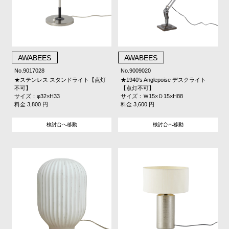
AWABEES
AWABEES
No.9017028
No.9009020
★ステンレス スタンドライト【点灯
★1940's Anglepoise デスクライト
不可】
【点灯不可】
サイズ：φ32×H33
サイズ：Ｗ15×Ｄ15×H88
料金 3,800 円
料金 3,600 円
検討台へ移動
検討台へ移動