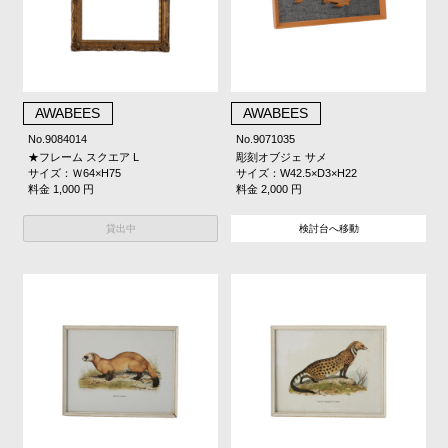
AWABEES
AWABEES
No.9084014
No.9071035
★フレーム スクエア L
彫刻オブジェ サメ
サイズ：Ｗ64×H75
サイズ：W42.5×D3×H22
料金 1,000 円
料金 2,000 円
貸出中
検討台へ移動