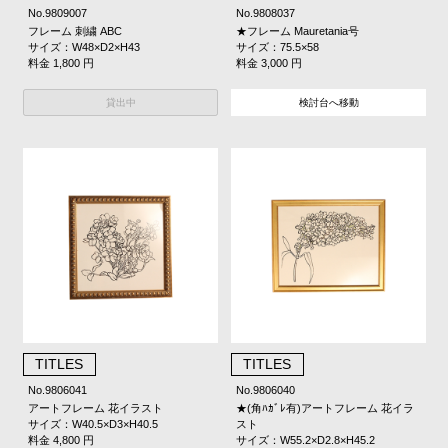
No.9809007
No.9808037
フレーム 刺繍 ABC
★フレーム Mauretania号
サイズ：W48×D2×H43
サイズ：75.5×58
料金 1,800 円
料金 3,000 円
貸出中
検討台へ移動
TITLES
TITLES
No.9806041
No.9806040
アートフレーム 花イラスト
★(角ﾊｶﾞﾚ有)アートフレーム 花イラ
サイズ：W40.5×D3×H40.5
スト
料金 4,800 円
サイズ：W55.2×D2.8×H45.2