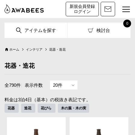
新規会員登録
ログイン
0
アイテムを探す
検討台
ホーム
インテリア
花器・造花
花器・造花
全790件
|
表示件数
料金は3泊4日（基本）の税抜き表記です。
花器
造花
花びら
木の葉・木の実