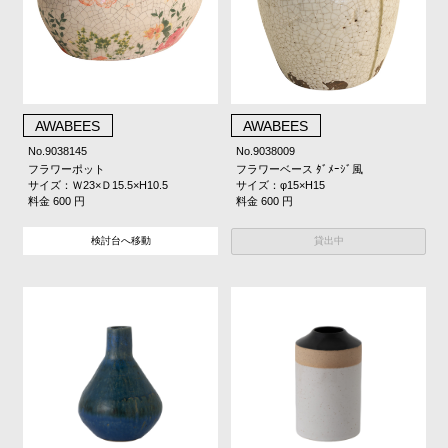
AWABEES
AWABEES
No.9038145
No.9038009
フラワーポット
フラワーベース ﾀﾞﾒｰｼﾞ風
サイズ：Ｗ23×Ｄ15.5×H10.5
サイズ：φ15×H15
料金 600 円
料金 600 円
貸出中
検討台へ移動