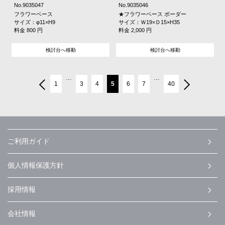
No.9035047
No.9035046
フラワーベース
★フラワーベース ボーダー
サイズ：φ11×H9
サイズ：Ｗ19×Ｄ15×H35
料金 800 円
料金 2,000 円
検討台へ移動
検討台へ移動
…
…
1
3
4
5
6
7
40
ご利用ガイド
個人情報保護方針
採用情報
会社情報