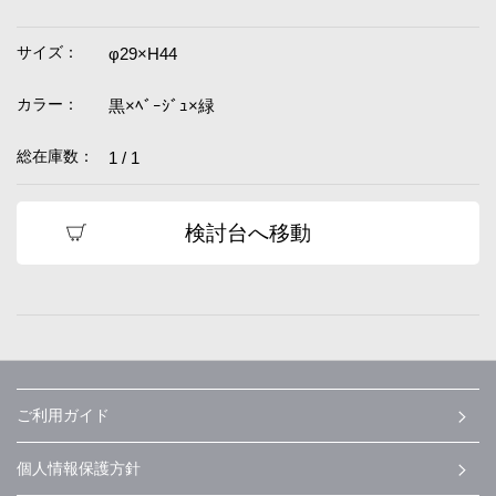
サイズ：
φ29×H44
カラー：
黒×ﾍﾞｰｼﾞｭ×緑
総在庫数：
1 / 1
検討台へ移動
ご利用ガイド
個人情報保護方針