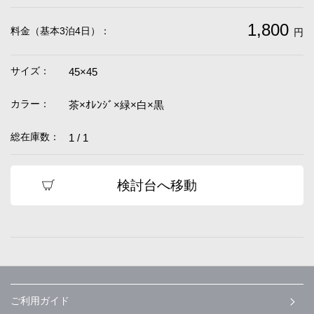
1,800
料金（基本3泊4日）：
円
サイズ：
45×45
カラー：
茶×ｵﾚﾝｼﾞ×緑×白×黒
総在庫数：
1 / 1
検討台へ移動
ご利用ガイド