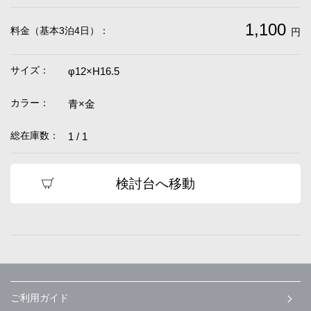
1,100
料金（基本3泊4日）：
円
サイズ：
φ12×H16.5
カラー：
青×金
総在庫数：
1 / 1
検討台へ移動
ご利用ガイド