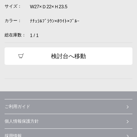
サイズ：
W27×Ｄ22×Ｈ23.5
カラー：
ﾅﾁｭﾗﾙﾌﾞﾗｳﾝ×ﾎﾜｲﾄ×ﾌﾞﾙｰ
総在庫数：
1 / 1
検討台へ移動
ご利用ガイド
個人情報保護方針
採用情報