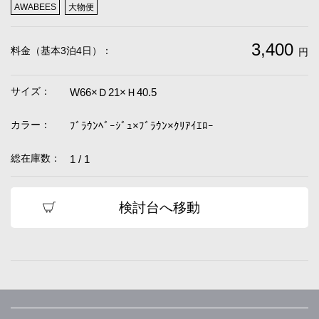
AWABEES
大物便
3,400
料金（基本3泊4日）：
円
サイズ：
W66×Ｄ21×Ｈ40.5
カラー：
ﾌﾞﾗｳﾝﾍﾞｰｼﾞｭ×ﾌﾞﾗｳﾝ×ｸﾘｱｲｴﾛｰ
総在庫数：
1 / 1
検討台へ移動