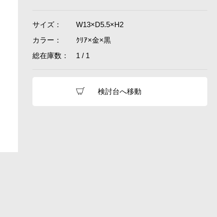
サイズ：
W13×D5.5×H2
カラー：
ｸﾘｱ×金×黒
総在庫数：
1 / 1
検討台へ移動