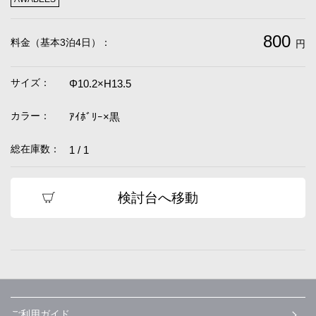
800
料金（基本3泊4日）：
円
サイズ：
Φ10.2×H13.5
カラー：
ｱｲﾎﾞﾘｰ×黒
総在庫数：
1 / 1
検討台へ移動
ご利用ガイド