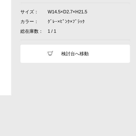
サイズ：
W14.5×D2.7×H21.5
カラー：
ｸﾞﾚｰ×ﾋﾟﾝｸ×ﾌﾞﾗｯｸ
総在庫数：
1 / 1
検討台へ移動