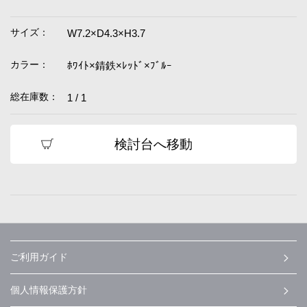
サイズ：
W7.2×D4.3×H3.7
カラー：
ﾎﾜｲﾄ×錆鉄×ﾚｯﾄﾞ×ﾌﾞﾙｰ
総在庫数：
1 / 1
検討台へ移動
ご利用ガイド
個人情報保護方針