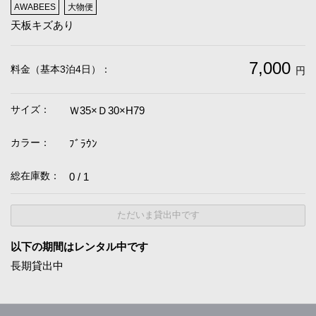
AWABEES
大物便
天板キズあり
7,000
料金（基本3泊4日）：
円
サイズ：
Ｗ35×Ｄ30×H79
カラー：
ﾌﾞﾗｳﾝ
総在庫数：
0 / 1
ただいま貸出中です
以下の期間はレンタル中です
長期貸出中