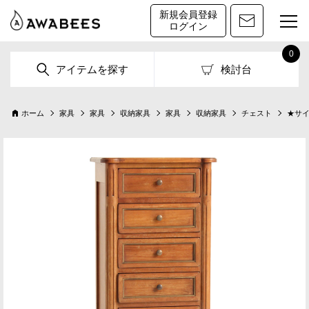
新規会員登録
ログイン
0
アイテムを探す
検討台
ホーム
家具
家具
収納家具
家具
収納家具
チェスト
★サ