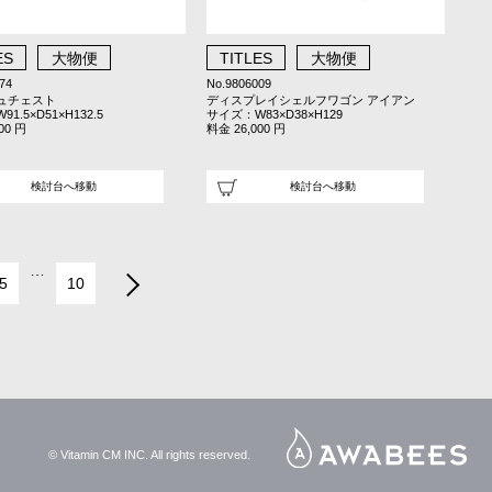
ES
大物便
TITLES
大物便
74
No.9806009
ュチェスト
ディスプレイシェルフワゴン アイアン
1.5×D51×H132.5
サイズ：W83×D38×H129
00 円
料金 26,000 円
検討台へ移動
検討台へ移動
…
5
10
© Vitamin CM INC. All rights reserved.