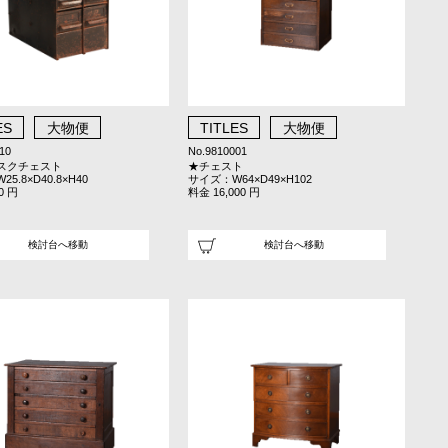
ES
大物便
TITLES
大物便
10
No.9810001
スクチェスト
★チェスト
5.8×D40.8×H40
サイズ：W64×D49×H102
0 円
料金 16,000 円
検討台へ移動
検討台へ移動