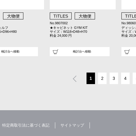
大物便
TITLES
大物便
TITL
No.9807002
No.98060
ェルフ
★キャビネット GYM KIT
ディッシ
×D96×H80
サイズ：W118×D48×H70
サイズ：W9
料金 24,000 円
料金 20,0
検討台へ移動
検討台へ移動
1
2
3
4
特定商取引法に基づく表記
サイトマップ