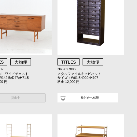
ES
大物便
TITLES
大物便
02
No.9827006
ON ワイドチェスト
メタルファイルキャビネット
42.5×D47×H71.5
サイズ：W61.5×D29×H107
00 円
料金 12,000 円
貸出中
検討台へ移動