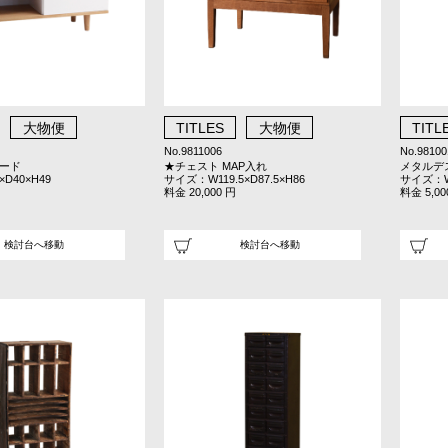
大物便
TITLES
大物便
TITL
No.9811006
No.98100
Vボード
★チェスト MAP入れ
メタルデ
D40×H49
サイズ：W119.5×D87.5×H86
サイズ：W2
料金 20,000 円
料金 5,00
検討台へ移動
検討台へ移動