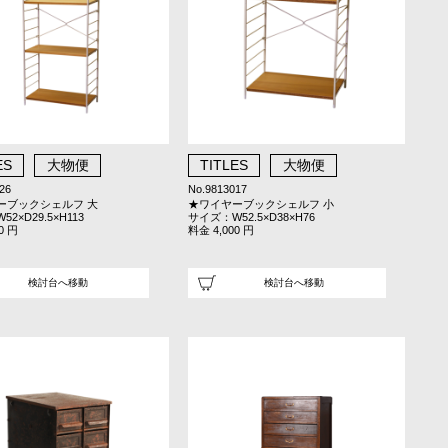
ES
大物便
TITLES
大物便
26
No.9813017
ーブックシェルフ 大
★ワイヤーブックシェルフ 小
2×D29.5×H113
サイズ：W52.5×D38×H76
0 円
料金 4,000 円
検討台へ移動
検討台へ移動