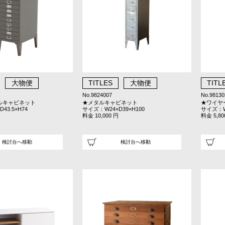
大物便
TITLES
大物便
TITL
No.9824007
No.98130
ルキャビネット
★メタルキャビネット
★ワイヤ
43.5×H74
サイズ：W24×D39×H100
サイズ：W5
料金 10,000 円
料金 5,80
検討台へ移動
検討台へ移動