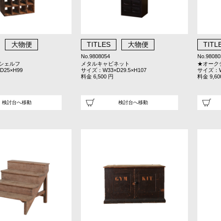
大物便
TITLES
大物便
TITL
No.9808054
No.98080
シェルフ
メタルキャビネット
★オークチ
25×H99
サイズ：W33×D29.5×H107
サイズ：W7
料金 6,500 円
料金 9,60
検討台へ移動
検討台へ移動