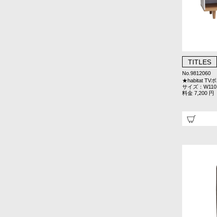
TITLES
No.9812060
★habitat T
サイズ：W110×
料金 7,200 円