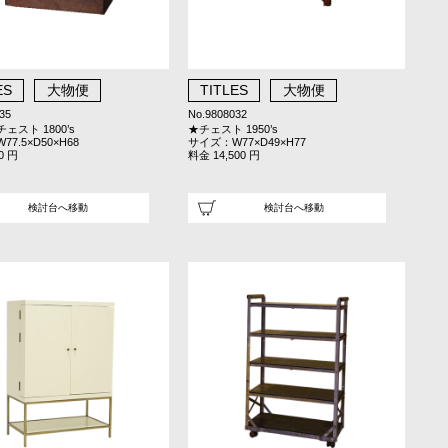
ES
大物便
TITLES
大物便
35
No.9808032
ェスト 1800’s
★チェスト 1950’s
7.5×D50×H68
サイズ：W77×D49×H77
0 円
料金 14,500 円
検討台へ移動
検討台へ移動