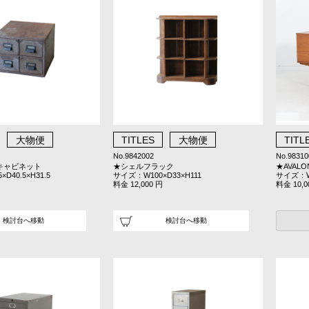
大物便
TITLES
大物便
TITL
No.9842002
No.98310
キャビネット
★シェルフラック
★AVAL
D40.5×H31.5
サイズ：W100×D33×H111
サイズ：W1
料金 12,000 円
料金 10,0
検討台へ移動
検討台へ移動