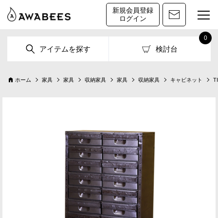
新規会員登録
ログイン
0
アイテムを探す
検討台
ホーム
家具
家具
収納家具
家具
収納家具
キャビネット
T