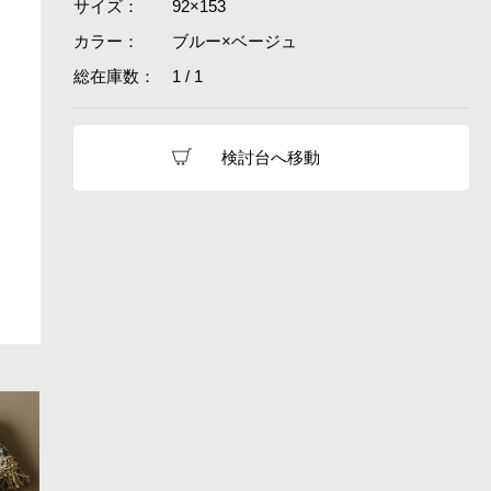
サイズ：
92×153
カラー：
ブルー×ベージュ
総在庫数：
1 / 1
検討台へ移動