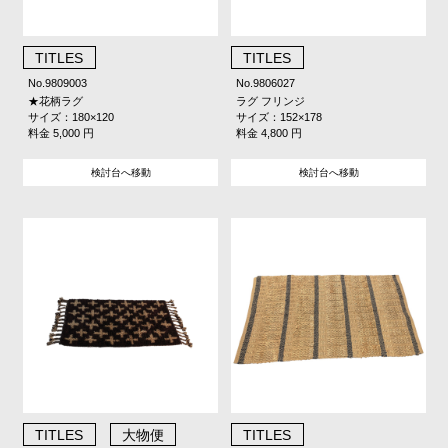
TITLES
TITLES
No.9809003
No.9806027
★花柄ラグ
ラグ フリンジ
サイズ：180×120
サイズ：152×178
料金 5,000 円
料金 4,800 円
検討台へ移動
検討台へ移動
TITLES
大物便
TITLES