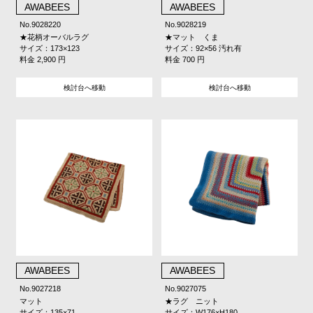
AWABEES
AWABEES
No.9028220
No.9028219
★花柄オーバルラグ
★マット くま
サイズ：173×123
サイズ：92×56 汚れ有
料金 2,900 円
料金 700 円
検討台へ移動
検討台へ移動
AWABEES
AWABEES
No.9027218
No.9027075
マット
★ラグ ニット
サイズ：135×71
サイズ：W176×H180