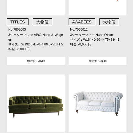
TITLES
大物便
AWABEES
大物便
No.7802003
No.7065012
3シーターソファ AP62 Hans J. Wegn
3シーターソファ Hans Olsen
er
サイズ：W184×Ｄ80×Ｈ75×SＨ41
サイズ：W192.5×D78×H80.5×SH41.5
料金 28,000 円
料金 35,000 円
検討台へ移動
検討台へ移動