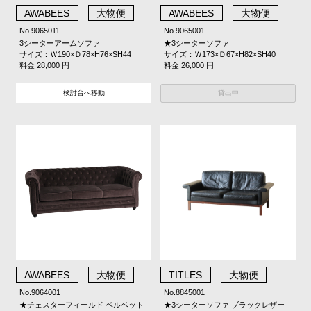
AWABEES
大物便
AWABEES
大物便
No.9065011
No.9065001
3シーターアームソファ
★3シーターソファ
サイズ：Ｗ190×Ｄ78×H76×SH44
サイズ：Ｗ173×Ｄ67×H82×SH40
料金 28,000 円
料金 26,000 円
貸出中
検討台へ移動
AWABEES
大物便
TITLES
大物便
No.9064001
No.8845001
★チェスターフィールド ベルベット
★3シーターソファ ブラックレザー