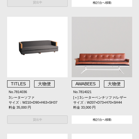
貸出中
検討台へ移動
TITLES
大物便
AWABEES
大物便
No.7814036
No.7814021
3シーターソファ
[＋] 3シーターベンチソファ/レザー
サイズ：W210×D90×H63×SH37
サイズ：W207×D73×H70×SH44
料金 35,000 円
料金 33,000 円
貸出中
検討台へ移動