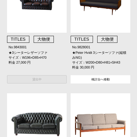
TITLES
大物便
TITLES
大物便
No.9843001
No.9828001
★3シーターレザーソファ
★Peter Hvidt 3シーターソファ(縦積
サイズ：W196×D85×H70
みNG)
料金 27,000 円
サイズ：W200×D80×H81×SH43
料金 30,000 円
貸出中
検討台へ移動