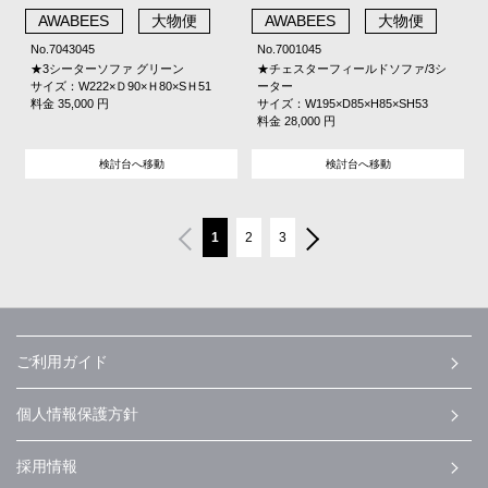
AWABEES
大物便
AWABEES
大物便
No.7043045
No.7001045
★3シーターソファ グリーン
★チェスターフィールドソファ/3シ
サイズ：W222×Ｄ90×Ｈ80×SＨ51
ーター
料金 35,000 円
サイズ：W195×D85×H85×SH53
料金 28,000 円
検討台へ移動
検討台へ移動
1
2
3
ご利用ガイド
個人情報保護方針
採用情報