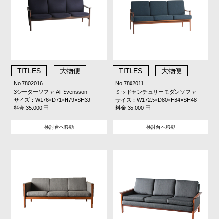
TITLES
大物便
TITLES
大物便
No.7802016
No.7802011
3シーターソファ Alf Svensson
ミッドセンチュリーモダンソファ
サイズ：W176×D71×H79×SH39
サイズ：W172.5×D80×H84×SH48
料金 35,000 円
料金 35,000 円
検討台へ移動
検討台へ移動