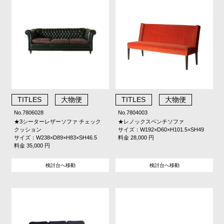
TITLES
大物便
TITLES
大物便
No.7806028
No.7804003
★3シーターレザーソファ チェック
★レノックスベンチソファ
クッション
サイズ：W192×D60×H101.5×SH49
サイズ：W238×D89×H83×SH46.5
料金 28,000 円
料金 35,000 円
検討台へ移動
検討台へ移動