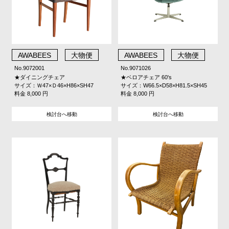
AWABEES
大物便
AWABEES
大物便
No.9072001
No.9071026
★ダイニングチェア
★ベロアチェア 60's
サイズ：Ｗ47×Ｄ46×H86×SH47
サイズ：W66.5×D58×H81.5×SH45
料金 8,000 円
料金 8,000 円
検討台へ移動
検討台へ移動