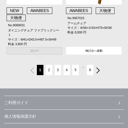
NEW
AWABEES
AWABEES
大物便
大物便
No.9067015
アームチェア
No.9069031
サイズ：Ｗ56×Ｄ63×H75×SH36
ダイニングチェア ファブリックシー
料金 8,000 円
ト
サイズ：W41×D43.5×H87.5×SH49
料金 3,800 円
貸出中
検討台へ移動
…
1
2
3
4
5
8
ご利用ガイド
個人情報保護方針