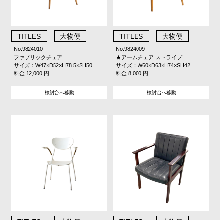
TITLES
大物便
TITLES
大物便
No.9824010
No.9824009
ファブリックチェア
★アームチェア ストライプ
サイズ：W47×D52×H78.5×SH50
サイズ：W60×D63×H74×SH42
料金 12,000 円
料金 8,000 円
検討台へ移動
検討台へ移動