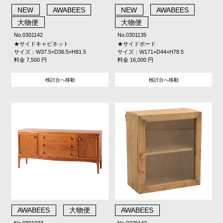
NEW
AWABEES
NEW
AWABEES
大物便
大物便
No.0301142
No.0301135
★サイドキャビネット
★サイドボード
サイズ：W37.5×D36.5×H81.5
サイズ：W171×D44×H78.5
料金 7,500 円
料金 16,000 円
検討台へ移動
検討台へ移動
AWABEES
大物便
AWABEES
No.0301033
No.0229142