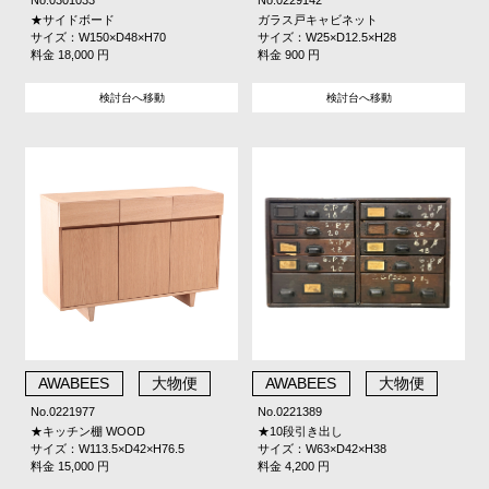
★サイドボード
ガラス戸キャビネット
サイズ：W150×D48×H70
サイズ：W25×D12.5×H28
料金 18,000 円
料金 900 円
検討台へ移動
検討台へ移動
AWABEES
大物便
AWABEES
大物便
No.0221977
No.0221389
★キッチン棚 WOOD
★10段引き出し
サイズ：W113.5×D42×H76.5
サイズ：W63×D42×H38
料金 15,000 円
料金 4,200 円