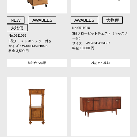
NEW
AWABEES
AWABEES
大物便
大物便
No.0511010
3段クローゼットチェスト（キャスタ
No.0511055
ー付）
5段チェスト キャスター付き
サイズ：W120×D42×H67
サイズ：W30×D35×H84.5
料金 10,000 円
料金 3,500 円
検討台へ移動
検討台へ移動