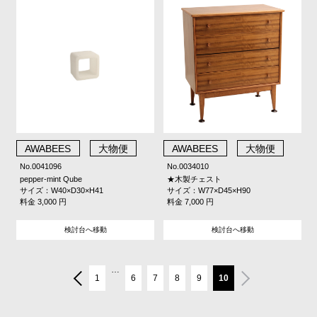
AWABEES
大物便
AWABEES
大物便
No.0041096
No.0034010
pepper-mint Qube
★木製チェスト
サイズ：W40×D30×H41
サイズ：W77×D45×H90
料金 3,000 円
料金 7,000 円
検討台へ移動
検討台へ移動
…
1
6
7
8
9
10