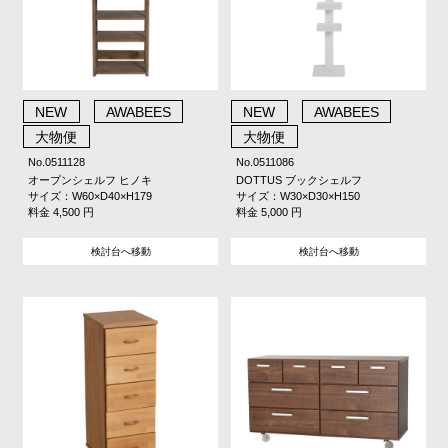
NEW
AWABEES
NEW
AWABEES
大物便
大物便
No.0511128
No.0511086
オープンシェルフ ヒノキ
DOTTUS ブックシェルフ
サイズ：W60×D40×H179
サイズ：W30×D30×H150
料金 4,500 円
料金 5,000 円
検討台へ移動
検討台へ移動