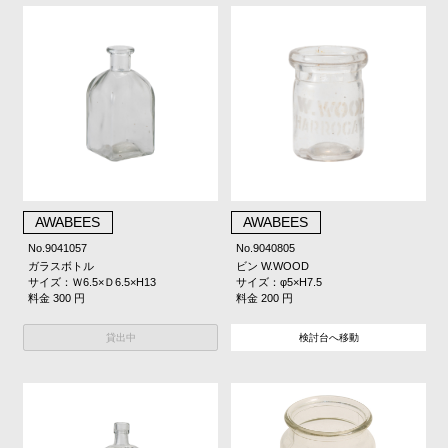
AWABEES
AWABEES
No.9041057
No.9040805
ガラスボトル
ビン W.WOOD
サイズ：Ｗ6.5×Ｄ6.5×H13
サイズ：φ5×H7.5
料金 300 円
料金 200 円
貸出中
検討台へ移動