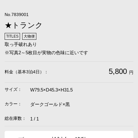
No.7839001
★トランク
TITLES
大物便
取っ手破れあり
※写真2～5枚目が実物の色味に近いです
5,800
料金（基本3泊4日）：
円
サイズ：
W79.5×D45.3×H31.5
カラー：
ダークゴールド×黒
総在庫数：
1 / 1