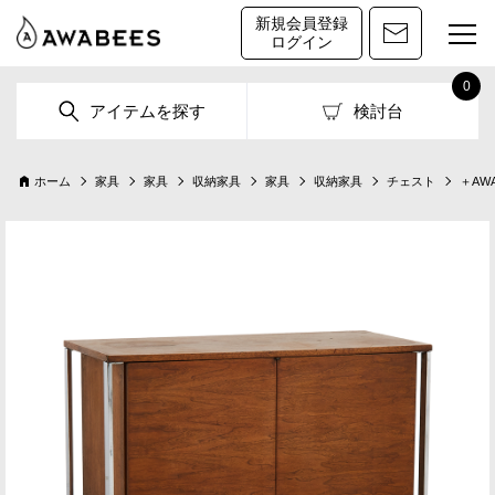
新規会員登録
ログイン
0
アイテムを探す
検討台
ホーム
家具
家具
収納家具
家具
収納家具
チェスト
＋AWA