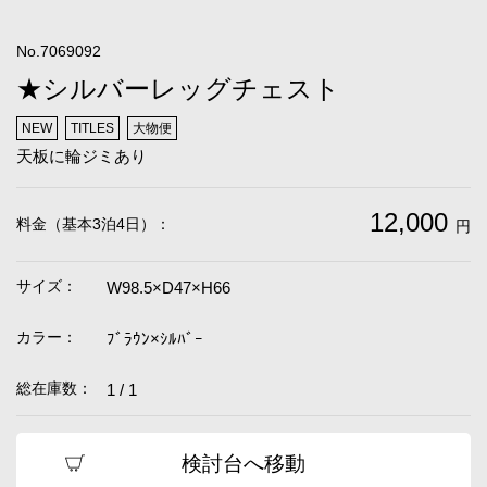
No.7069092
★シルバーレッグチェスト
NEW
TITLES
大物便
天板に輪ジミあり
12,000
料金（基本3泊4日）：
円
サイズ：
W98.5×D47×H66
カラー：
ﾌﾞﾗｳﾝ×ｼﾙﾊﾞｰ
総在庫数：
1 / 1
検討台へ移動