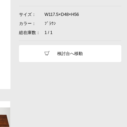
サイズ：
W117.5×D48×H56
カラー：
ﾌﾞﾗｳﾝ
総在庫数：
1 / 1
検討台へ移動