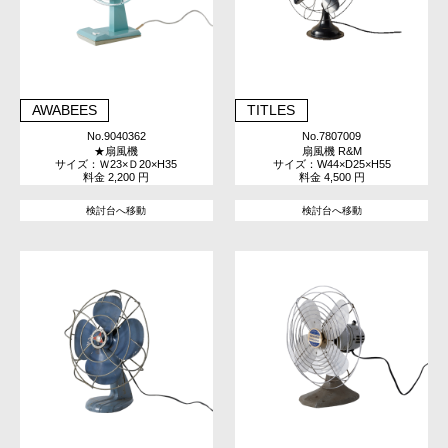
AWABEES
TITLES
No.9040362
No.7807009
★扇風機
扇風機 R&M
サイズ：Ｗ23×Ｄ20×H35
サイズ：W44×D25×H55
料金 2,200 円
料金 4,500 円
検討台へ移動
検討台へ移動