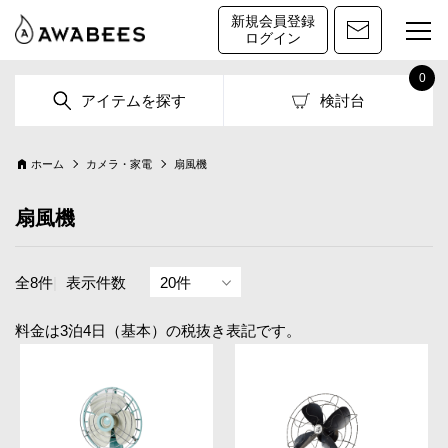
新規会員登録
ログイン
0
アイテムを探す
検討台
ホーム
カメラ・家電
扇風機
扇風機
全8件
|
表示件数
料金は3泊4日（基本）の税抜き表記です。