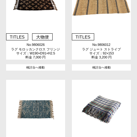
TITLES
大物便
TITLES
No.9806026
No.9806012
ラグ モロッカンクロス フリンジ
ラグ ジュート ストライプ
サイズ：W190×D91×H2.5
サイズ：92×153
料金 7,000 円
料金 3,200 円
検討台へ移動
検討台へ移動