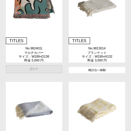
TITLES
TITLES
No.9824011
No.9813014
マルチカバー
ブランケット
サイズ：W189×D138
サイズ：W190×H132
料金 5,000 円
料金 3,000 円
貸出中
検討台へ移動